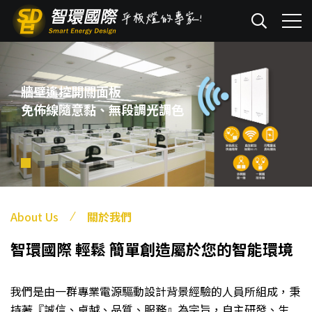
牆壁遙控開關面板
免佈線隨意黏、無段調光調色
About Us
關於我們
智環國際
輕鬆 簡單創造屬於您的智能環境
我們是由一群專業電源驅動設計背景經驗的人員所組成，秉
持著『誠信、卓越、品質、服務』為宗旨，自主研發、生