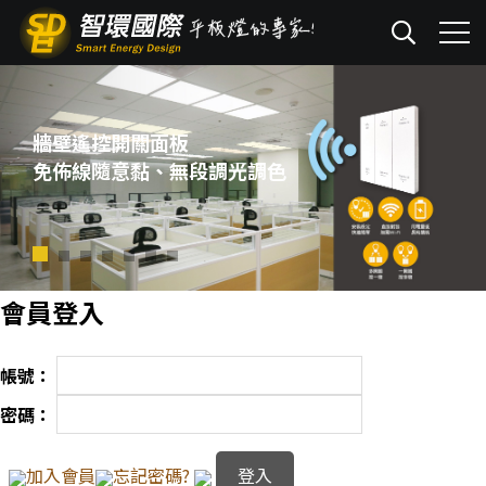
牆壁遙控開關面板
免佈線隨意黏、無段調光調色
會員登入
帳號：
密碼：
加入會員
忘記密碼?