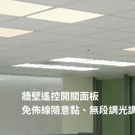
牆壁遙控開關面板
免佈線隨意黏、無段調光