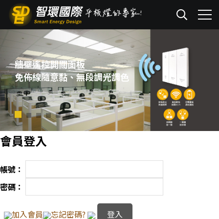
牆壁遙控開關面板
免佈線隨意黏、無段調光調色
會員登入
帳號：
密碼：
加入會員
忘記密碼?