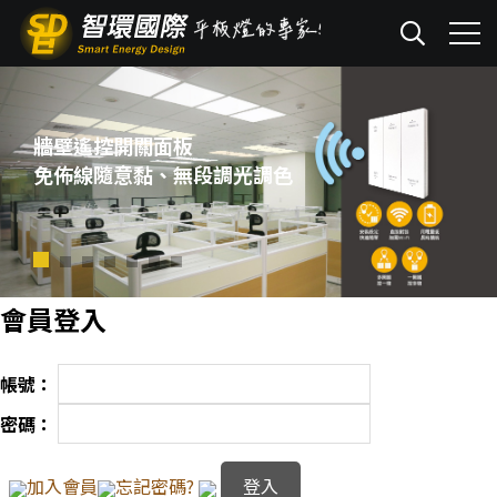
牆壁遙控開關面板
免佈線隨意黏、無段調光調色
會員登入
帳號：
密碼：
加入會員
忘記密碼?