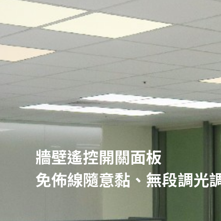
牆壁遙控開關面板
免佈線隨意黏、無段調光