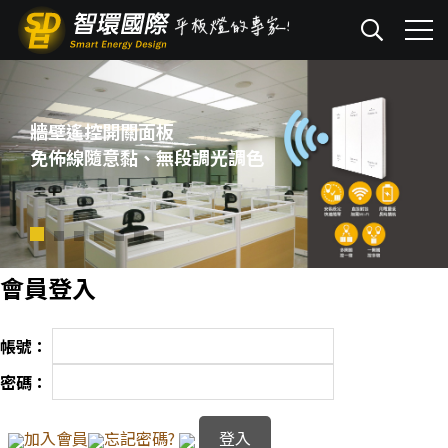
牆壁遙控開關面板
免佈線隨意黏、無段調光調色
會員登入
帳號：
密碼：
加入會員
忘記密碼?