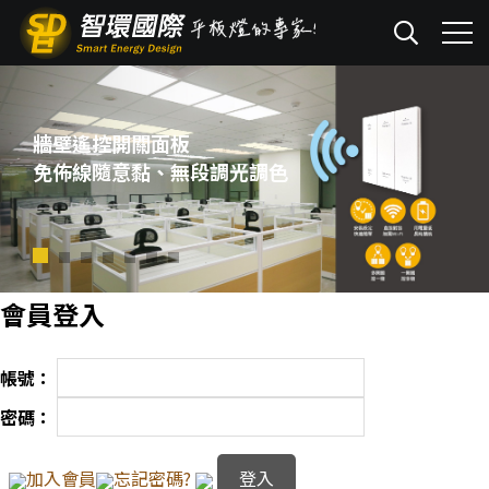
牆壁遙控開關面板
免佈線隨意黏、無段調光調色
會員登入
帳號：
密碼：
加入會員
忘記密碼?