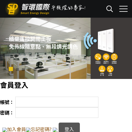
牆壁遙控開關面板
免佈線隨意黏、無段調光調色
會員登入
帳號：
密碼：
加入會員
忘記密碼?