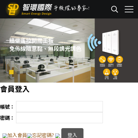
牆壁遙控開關面板
免佈線隨意黏、無段調光調色
會員登入
帳號：
密碼：
加入會員
忘記密碼?