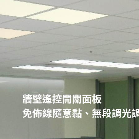
牆壁遙控開關面板
免佈線隨意黏、無段調光