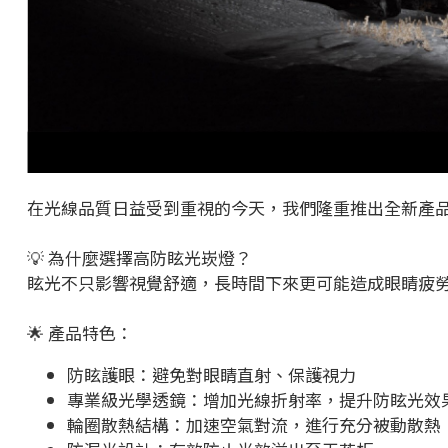
在光線品質日益受到重視的今天，我們隆重推出全新產品
💡 為什麼選擇高防眩光崁燈？
眩光不只影響視覺舒適，長時間下來更可能造成眼睛疲
🌟 產品特色：
防眩護眼：避免對眼睛直射、保護視力
專業級光學透鏡：增加光線折射率，提升防眩光效
輪圈散熱結構：加速空氣對流，進行充分被動散熱