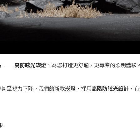
 ——
高防眩光崁燈
，為您打造更舒適、更專業的照明體驗
勞甚至視力下降。我們的新款崁燈，採用
高階防眩光設計
，有
果