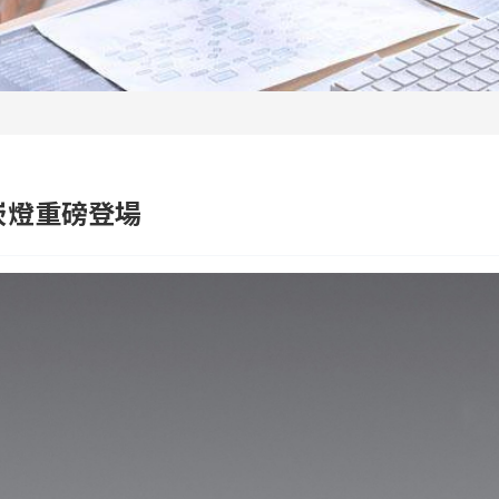
崁燈重磅登場