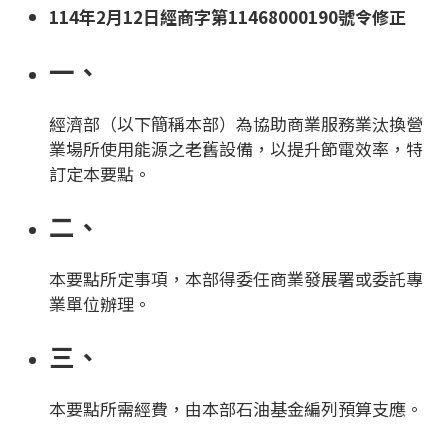
114年2月12日經商字第11468000190號令修正
一、
經濟部（以下簡稱本部）為協助商業服務業汰換營
業場所使用能源之老舊設備，以提升節電效率，特
訂定本要點。
二、
本要點所定事項，本部得委任商業發展署或委託專
業單位辦理。
三、
本要點所需經費，由本部石油基金編列預算支應。