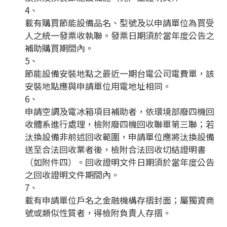
4、
載有購買節能設備品名、型號及以申請單位為買受
人之統一發票收執聯。發票日期須於當年度公告之
補助購買期間內。
5、
節能設備安裝地點之最近一期台電公司電費單，該
安裝地點應與申請單位用電地址相同。
6、
申請空調及電冰箱項目補助者，依環境部廢四機回
收體系進行處理，檢附廢四機回收聯單第三聯；若
汰換設備非前述回收範圍，申請單位應將汰換設備
送至合法回收業者後，檢附合法回收切結證明書
（如附件四）。回收證明文件日期須於當年度公告
之回收證明文件期間內。
7、
載有申請單位戶名之金融機構存摺封面；屬獨資商
號或類似性質者，得檢附負責人存摺。