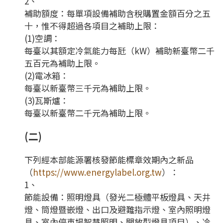
2、
補助額度：每單項設備補助含稅購置金額百分之五
十，惟不得超過各項目之補助上限：
(1)空調：
每臺以其額定冷氣能力每瓩（kW）補助新臺幣二千
五百元為補助上限。
(2)電冰箱：
每臺以新臺幣三千元為補助上限。
(3)瓦斯爐：
每臺以新臺幣二千元為補助上限。
(二)
下列經本部能源署核發節能標章效期內之新品
（
https://www.energylabel.org.tw
）：
1、
節能設備：照明燈具（發光二極體平板燈具、天井
燈、筒燈暨嵌燈、出口及避難指示燈、室內照明燈
具、室內停車場智慧照明、開放型燈具項目）、冷