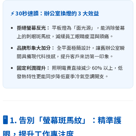
⚡ 30秒速讀：辦公室換燈的 3 大效益
拒絕螢幕反光：
平板燈為「面光源」，能消除螢幕
上的刺眼斑馬紋，減緩員工眼睛痠澀與頭痛。
品牌形象大加分：
全平面極簡設計，讓舊辦公室瞬
間具備現代科技感，提升客戶來訪第一印象。
固定利潤提升：
照明電費直接減少 60% 以上，低
發熱特性更能同步降低夏季冷氣空調開支。
🖥️ 1. 告別「螢幕斑馬紋」：精準護
眼，提升工作專注度