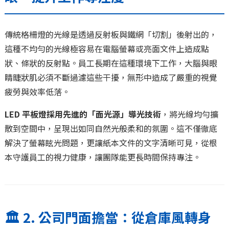
傳統格柵燈的光線是透過反射板與鐵網「切割」後射出的，
這種不均勻的光線極容易在電腦螢幕或亮面文件上造成點
狀、條狀的反射點。員工長期在這種環境下工作，大腦與眼
睛睫狀肌必須不斷過濾這些干擾，無形中造成了嚴重的視覺
疲勞與效率低落。
LED 平板燈採用先進的「面光源」導光技術
，將光線均勻擴
散到空間中，呈現出如同自然光般柔和的氛圍。這不僅徹底
解決了螢幕眩光問題，更讓紙本文件的文字清晰可見，從根
本守護員工的視力健康，讓團隊能更長時間保持專注。
🏛️ 2. 公司門面擔當：從倉庫風轉身