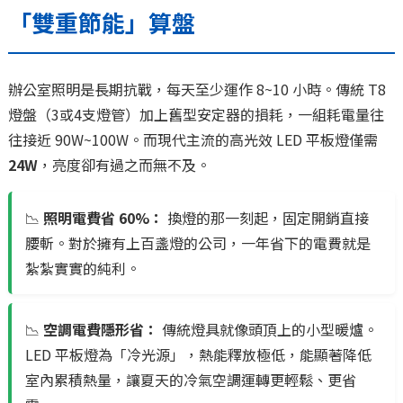
「雙重節能」算盤
辦公室照明是長期抗戰，每天至少運作 8~10 小時。傳統 T8
燈盤（3或4支燈管）加上舊型安定器的損耗，一組耗電量往
往接近 90W~100W。而現代主流的高光效 LED 平板燈僅需
24W
，亮度卻有過之而無不及。
📉
照明電費省 60%：
換燈的那一刻起，固定開銷直接
腰斬。對於擁有上百盞燈的公司，一年省下的電費就是
紮紮實實的純利。
📉
空調電費隱形省：
傳統燈具就像頭頂上的小型暖爐。
LED 平板燈為「冷光源」，熱能釋放極低，能顯著降低
室內累積熱量，讓夏天的冷氣空調運轉更輕鬆、更省