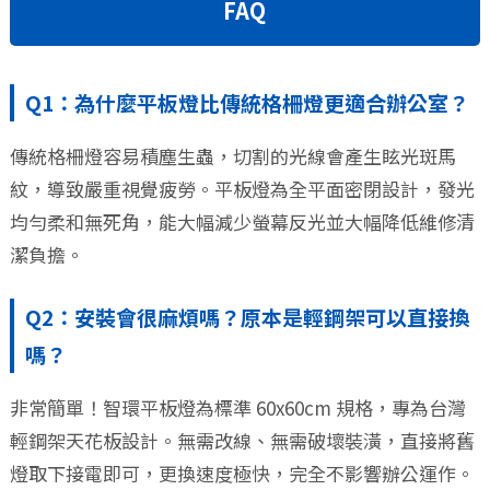
FAQ
Q1：為什麼平板燈比傳統格柵燈更適合辦公室？
傳統格柵燈容易積塵生蟲，切割的光線會產生眩光斑馬
紋，導致嚴重視覺疲勞。平板燈為全平面密閉設計，發光
均勻柔和無死角，能大幅減少螢幕反光並大幅降低維修清
潔負擔。
Q2：安裝會很麻煩嗎？原本是輕鋼架可以直接換
嗎？
非常簡單！智環平板燈為標準 60x60cm 規格，專為台灣
輕鋼架天花板設計。無需改線、無需破壞裝潢，直接將舊
燈取下接電即可，更換速度極快，完全不影響辦公運作。