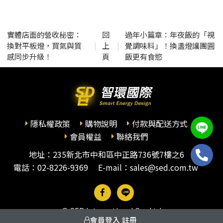
實體店面的營收秘密：
回
過年小篇章：年夜飯的「視
換對平板燈，買氣與質
上
覺調味料」！換盞燈讓團圓
|
|
感同步升級！
頁
飯更有食慾
隱私權政策
購物說明
付款與配送方式
會員權益
聯絡我們
地址：235新北市中和區中正路736號7樓之6
電話：
02-8226-9369
E-mail：sales@sed.com.tw
© SED International Co., Ltd
會員登入
註冊