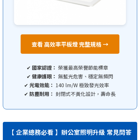
查看 高效率平板燈 完整規格 →
✔
國家認證：
榮獲最高榮譽節能標章
✔
健康護眼：
無藍光危害、穩定無頻閃
✔
光電效能：
140 lm/W 極致發光效率
✔
防塵耐用：
封閉式不黃化設計，壽命長
【 企業總務必看 】辦公室照明升級 常見問答