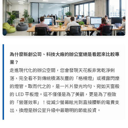
為什麼新創公司、科技大廠的辦公室總是看起來比較專
業？
走進現代化的辦公空間，您會發現天花板非常乾淨俐
落，完全看不到傳統積滿灰塵的「格柵燈」或裸露閃爍
的燈管。取而代之的，是一片片發光均勻、宛如天窗般
的 LED 平板燈。這不僅僅是為了美觀，更是為了極致
的「營運效率」！從減少螢幕眩光到直接腰斬的電費支
出，換燈是辦公室升級中最聰明的節能投資。