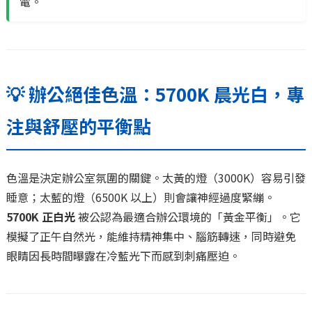
電。
💡 辦公絕佳色溫：5700K 晨光白，專
注與舒壓的平衡點
色溫是決定辦公室氛圍的關鍵。太黃的燈（3000K）容易引發
睡意；太藍的燈（6500K 以上）則會讓神經過度緊繃。
5700K 正白光
被公認為最適合辦公環境的「黃金平衡」。它
模擬了正午自然光，能維持精神集中、腦筋轉速，同時避免
眼睛因長時間曝露在冷藍光下而感到刺痛壓迫。