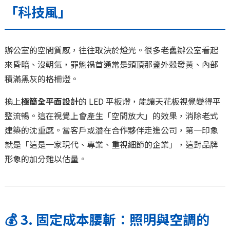
「科技風」
辦公室的空間質感，往往取決於燈光。很多老舊辦公室看起
來昏暗、沒朝氣，罪魁禍首通常是頭頂那盞外殼發黃、內部
積滿黑灰的格柵燈。
換上
極簡全平面設計
的 LED 平板燈，能讓天花板視覺變得平
整流暢。這在視覺上會產生「空間放大」的效果，消除老式
建築的沈重感。當客戶或潛在合作夥伴走進公司，第一印象
就是「這是一家現代、專業、重視細節的企業」，這對品牌
形象的加分難以估量。
💰 3. 固定成本腰斬：照明與空調的