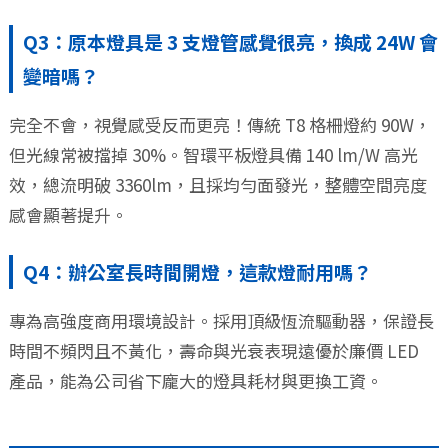
Q3：原本燈具是 3 支燈管感覺很亮，換成 24W 會
變暗嗎？
完全不會，視覺感受反而更亮！傳統 T8 格柵燈約 90W，
但光線常被擋掉 30%。智環平板燈具備 140 lm/W 高光
效，總流明破 3360lm，且採均勻面發光，整體空間亮度
感會顯著提升。
Q4：辦公室長時間開燈，這款燈耐用嗎？
專為高強度商用環境設計。採用頂級恆流驅動器，保證長
時間不頻閃且不黃化，壽命與光衰表現遠優於廉價 LED
產品，能為公司省下龐大的燈具耗材與更換工資。