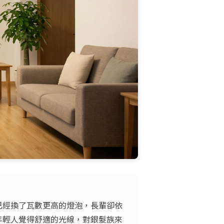
已經換了瓦數更高的燈泡，長輩卻依
年輕人覺得舒適的光線，對銀髮族來