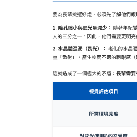
要為長輩挑選好燈，必須先了解他們眼
1. 瞳孔縮小與進光量減少：
隨著年紀變
人的三分之一。因此，他們需要更明亮
2. 水晶體混濁（畏光）：
老化的水晶體
重「散射」，產生極度不適的刺眼感（
這就造成了一個極大的矛盾：
長輩需要
視覺評估項目
所需環境亮度
對眩光(刺眼)的忍受度