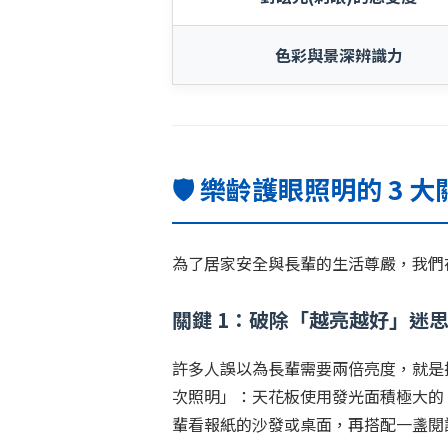
色彩與景深辨識力
🛡️ 樂齡護眼照明的 3 
為了居家安全與長輩的生活尊嚴，我們
關鍵 1：破除「越亮越好」迷
許多人誤以為長輩需要兩倍亮度，就是
次照明」：天花板使用發光面積極大的
輩看報紙的沙發或桌面，再搭配一盞閱