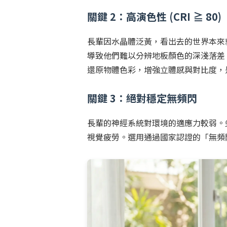
關鍵 2：高演色性 (CRI ≧ 80)
長輩因水晶體泛黃，看出去的世界本來就
導致他們難以分辨地板顏色的深淺落差、
還原物體色彩，增強立體感與對比度，
關鍵 3：絕對穩定無頻閃
長輩的神經系統對環境的適應力較弱。
視覺疲勞。選用通過國家認證的「無頻