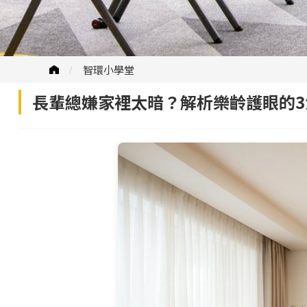
智環小學堂
長輩總嫌家裡太暗？解析樂齡護眼的3