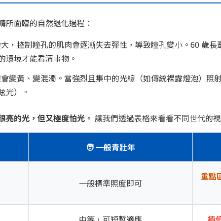
睛所面臨的自然退化過程：
大，控制瞳孔的肌肉會逐漸失去彈性，導致瞳孔變小。60 歲長輩
的環境才能看清事物。
會變黃、變混濁。當強烈且集中的光線（如傳統裸露燈泡）照
眩光）。
很亮的光，但又極度怕光。
讓我們透過表格來看看不同世代的視
🧑 一般青壯年
重點
一般標準照度即可
中等，可短暫適應
極