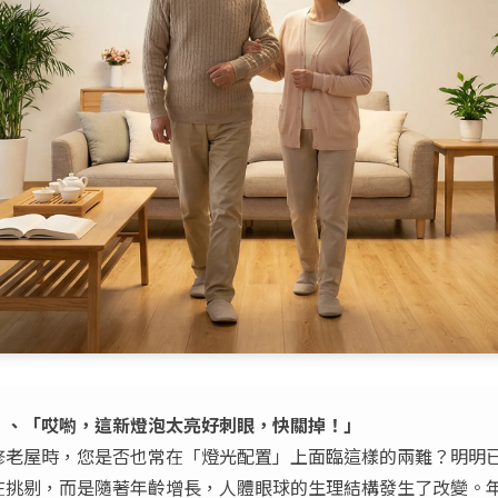
」、「哎喲，這新燈泡太亮好刺眼，快關掉！」
修老屋時，您是否也常在「燈光配置」上面臨這樣的兩難？明明
在挑剔，而是隨著年齡增長，人體眼球的生理結構發生了改變。