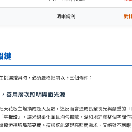
清晰銳利
對
大關鍵
在挑選燈具時，必須嚴格把關以下三個條件：
思，善用層次照明與面光源
把天花板主燈換成超大瓦數，這反而會造成長輩畏光與嚴重的「
「平板燈」
，讓光線柔化並且均勻擴散，溫和地鋪滿整個空間作
讀檯燈
補強局部亮度
。這樣既能滿足高照度需求，又絕對不刺眼