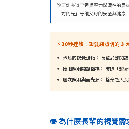
說可能充滿了視覺壓力與潛在的居
「對的光」守護父母的安全與健康
⚡ 30秒速讀：銀髮族照明的 3 
矛盾的視覺退化：
長輩局部閱讀的
護眼照明關鍵指標：
破除「越亮
層次照明與面光源：
捨棄超大瓦
👁️ 為什麼長輩的視覺