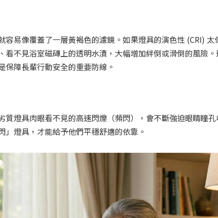
容易像覆蓋了一層黃褐色的濾鏡。如果燈具的演色性 (CRI) 
看不見浴室磁磚上的透明水漬，大幅增加絆倒或滑倒的風險。選擇 C
是保障長輩行動安全的重要防線。
劣質燈具肉眼看不見的高速閃爍（頻閃），會不斷強迫眼睛瞳孔
閃」燈具，才能給予他們平穩舒適的依靠。