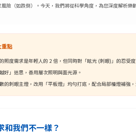
家風險（如跌倒）。今天，我們將從科學角度，為您深度解析樂
。
大重點
照度需求是年輕人的 2 倍，但同時對「眩光 (刺眼)」的忍受
越好」迷思，善用層次照明與面光源。
數的刺眼主燈，改用「平板燈」均勻打底，配合局部檯燈補強，
需求和我們不一樣？