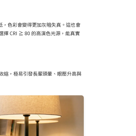
太低，色彩會變得更加灰暗失真。這也會
RI ≧ 80 的高演色光源，能真實
收縮，極易引發長輩頭暈、眼壓升高與