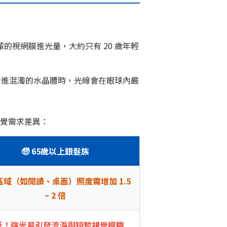
的視網膜進光量，大約只有 20 歲年輕
射進混濁的水晶體時，光線會在眼球內嚴
覺需求差異：
🧓 65歲以上銀髮族
區域（如閱讀、桌面）照度需增加 1.5
~ 2 倍
低！強光易引發流淚與短暫視覺模糊