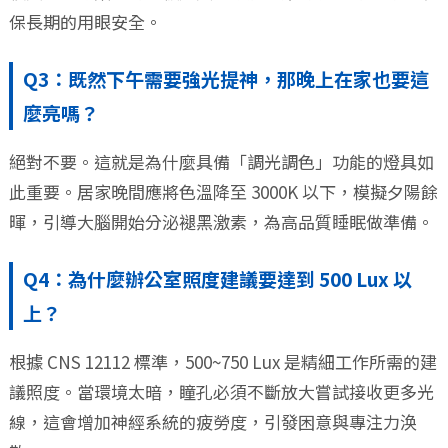
保長期的用眼安全。
Q3：既然下午需要強光提神，那晚上在家也要這
麼亮嗎？
絕對不要。這就是為什麼具備「調光調色」功能的燈具如
此重要。居家晚間應將色溫降至 3000K 以下，模擬夕陽餘
暉，引導大腦開始分泌褪黑激素，為高品質睡眠做準備。
Q4：為什麼辦公室照度建議要達到 500 Lux 以
上？
根據 CNS 12112 標準，500~750 Lux 是精細工作所需的建
議照度。當環境太暗，瞳孔必須不斷放大嘗試接收更多光
線，這會增加神經系統的疲勞度，引發困意與專注力涣