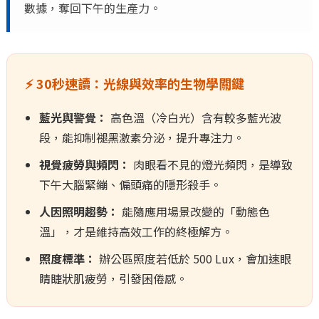
數據，奪回下午的生產力。
⚡ 30秒速讀：光線與效率的生物學關鍵
藍光與警覺：
高色溫（冷白光）含有較多藍光波
段，能抑制褪黑激素分泌，提升專注力。
視覺疲勞與頻閃：
肉眼看不見的燈光頻閃，是導致
下午大腦緊繃、偏頭痛的隱形殺手。
人因照明趨勢：
能隨應用場景改變的「動態色
溫」，才是維持高效工作的終極解方。
照度標準：
辦公區照度若低於 500 Lux，會加速眼
睛睫狀肌疲勞，引發困倦感。