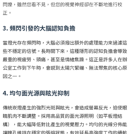
閃爍，雖然您看不見，但您的視覺神經卻在不斷地進行校
正。
3. 頻閃引發的大腦認知負擔
當燈光存在頻閃時，大腦必須撥出額外的處理能力來過濾這
些不穩定的信號。長時間下來，這種隱形的認知負擔會導致
嚴重的視疲勞、頭痛，甚至是情緒焦躁。這正是許多人在辦
公室工作到下午時，會感到太陽穴緊繃、無法聚焦的核心原
因之一。
4. 均勻面光源與眩光抑制
傳統崁燈產生的強烈光斑與眩光，會造成螢幕反光，迫使眼
睛肌肉不斷調整。採用高品質的面光源照明（如平板燈結
構），能大幅降低對比產生的視覺壓力。均勻的光線分佈能
讓瞳孔維持在穩定的張縮狀態，有效延長高強度工作的續航