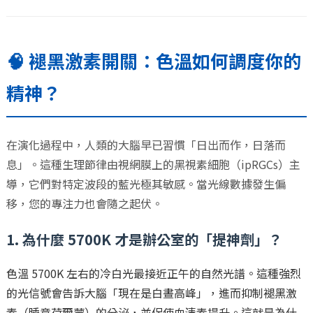
🧠 褪黑激素開關：色溫如何調度你的
精神？
在演化過程中，人類的大腦早已習慣「日出而作，日落而
息」。這種生理節律由視網膜上的黑視素細胞（ipRGCs）主
導，它們對特定波段的藍光極其敏感。當光線數據發生偏
移，您的專注力也會隨之起伏。
1. 為什麼 5700K 才是辦公室的「提神劑」？
色溫 5700K 左右的冷白光最接近正午的自然光譜。這種強烈
的光信號會告訴大腦「現在是白晝高峰」，進而抑制褪黑激
素（睡意荷爾蒙）的分泌，並促使血清素提升。這就是為什