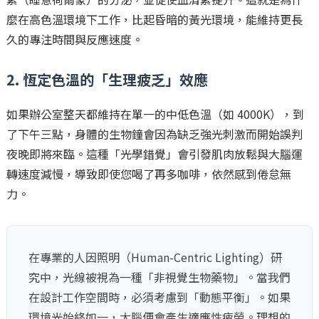
麼在高色溫環境下工作，比起昏暗的黃光環境，能維持更長
久的專注時間與反應速度。
2. 恆定色溫的「生理疲乏」效應
如果辦公室整天都維持在單一的中低色溫（如 4000K），到
了下午三點，身體的生物鐘會因為缺乏強光刺激而開始誤判
夜晚即將來臨。這種「光學錯覺」會引發肌肉放鬆與大腦運
轉速度減慢，導致即使您喝了再多咖啡，依然感到倦怠無
力。
在專業的人因照明（Human-Centric Lighting）研
究中，光線被視為一種「非視覺生物藥物」。當我們
在設計工作空間時，必須考慮到「動態平衡」。如果
環境光始終如一，大腦便會產生適應性疲勞。理想的