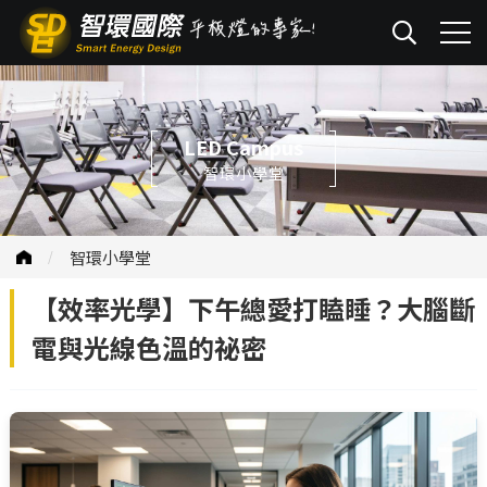
LED Campus
智環小學堂
智環小學堂
【效率光學】下午總愛打瞌睡？大腦斷
電與光線色溫的祕密