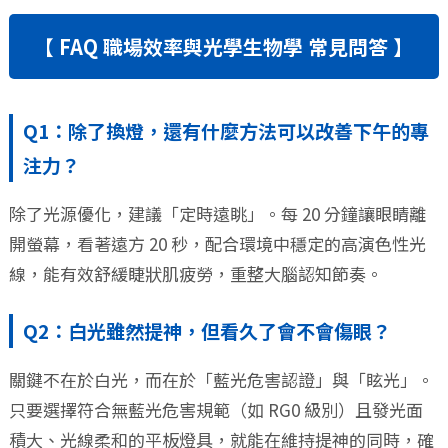
【 FAQ 職場效率與光學生物學 常見問答 】
Q1：除了換燈，還有什麼方法可以改善下午的專
注力？
除了光源優化，建議「定時遠眺」。每 20 分鐘讓眼睛離
開螢幕，看著遠方 20 秒，配合環境中穩定的高演色性光
線，能有效舒緩睫狀肌疲勞，重整大腦認知節奏。
Q2：白光雖然提神，但看久了會不會傷眼？
關鍵不在於白光，而在於「藍光危害認證」與「眩光」。
只要選擇符合無藍光危害規範（如 RG0 級別）且發光面
積大、光線柔和的平板燈具，就能在維持提神的同時，確