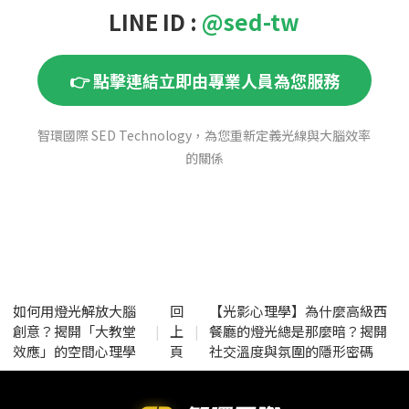
LINE ID :
@sed-tw
👉 點擊連結立即由專業人員為您服務
智環國際 SED Technology，為您重新定義光線與大腦效率
的關係
如何用燈光解放大腦
回
【光影心理學】為什麼高級西
創意？揭開「大教堂
上
餐廳的燈光總是那麼暗？揭開
|
|
效應」的空間心理學
頁
社交溫度與氛圍的隱形密碼