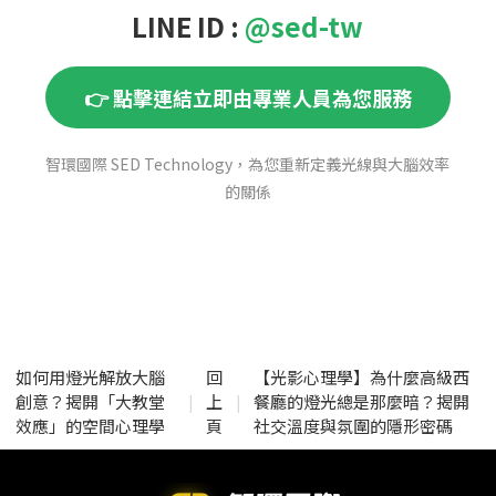
LINE ID :
@sed-tw
👉 點擊連結立即由專業人員為您服務
智環國際 SED Technology，為您重新定義光線與大腦效率
的關係
如何用燈光解放大腦
回
【光影心理學】為什麼高級西
創意？揭開「大教堂
上
餐廳的燈光總是那麼暗？揭開
|
|
效應」的空間心理學
頁
社交溫度與氛圍的隱形密碼