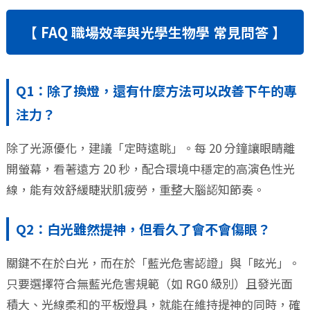
【 FAQ 職場效率與光學生物學 常見問答 】
Q1：除了換燈，還有什麼方法可以改善下午的專
注力？
除了光源優化，建議「定時遠眺」。每 20 分鐘讓眼睛離
開螢幕，看著遠方 20 秒，配合環境中穩定的高演色性光
線，能有效舒緩睫狀肌疲勞，重整大腦認知節奏。
Q2：白光雖然提神，但看久了會不會傷眼？
關鍵不在於白光，而在於「藍光危害認證」與「眩光」。
只要選擇符合無藍光危害規範（如 RG0 級別）且發光面
積大、光線柔和的平板燈具，就能在維持提神的同時，確