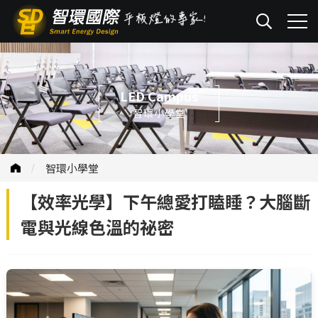
LED Campus
智環小學堂
智環小學堂
【效率光學】下午總愛打瞌睡？大腦斷
電與光線色溫的祕密