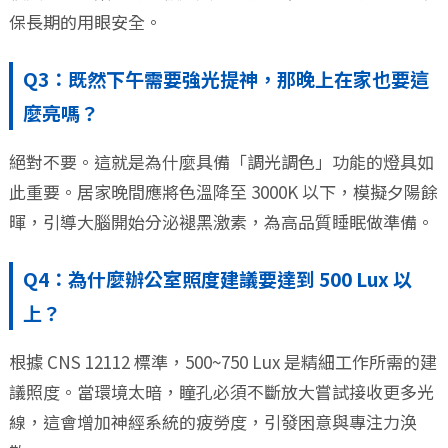
保長期的用眼安全。
Q3：既然下午需要強光提神，那晚上在家也要這
麼亮嗎？
絕對不要。這就是為什麼具備「調光調色」功能的燈具如
此重要。居家晚間應將色溫降至 3000K 以下，模擬夕陽餘
暉，引導大腦開始分泌褪黑激素，為高品質睡眠做準備。
Q4：為什麼辦公室照度建議要達到 500 Lux 以
上？
根據 CNS 12112 標準，500~750 Lux 是精細工作所需的建
議照度。當環境太暗，瞳孔必須不斷放大嘗試接收更多光
線，這會增加神經系統的疲勞度，引發困意與專注力涣