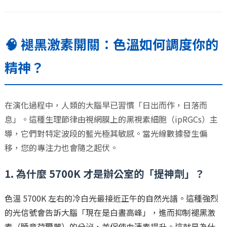
🧠 褪黑激素開關：色溫如何調度你的
精神？
在演化過程中，人類的大腦早已習慣「日出而作，日落而
息」。這種生理節律由視網膜上的黑視素細胞（ipRGCs）主
導，它們對特定波段的藍光極其敏感。當光線數據發生偏
移，您的專注力也會隨之起伏。
1. 為什麼 5700K 才是辦公室的「提神劑」？
色溫 5700K 左右的冷白光最接近正午的自然光譜。這種強烈
的光信號會告訴大腦「現在是白晝高峰」，進而抑制褪黑激
素（睡意荷爾蒙）的分泌，並促使血清素提升。這就是為什