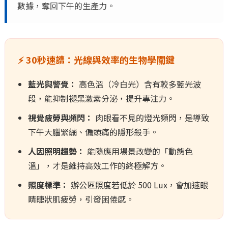
數據，奪回下午的生產力。
⚡ 30秒速讀：光線與效率的生物學關鍵
藍光與警覺：
高色溫（冷白光）含有較多藍光波
段，能抑制褪黑激素分泌，提升專注力。
視覺疲勞與頻閃：
肉眼看不見的燈光頻閃，是導致
下午大腦緊繃、偏頭痛的隱形殺手。
人因照明趨勢：
能隨應用場景改變的「動態色
溫」，才是維持高效工作的終極解方。
照度標準：
辦公區照度若低於 500 Lux，會加速眼
睛睫狀肌疲勞，引發困倦感。