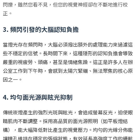
閃爍，雖然您看不見，但您的視覺神經卻在不斷地進行校
正。
3. 頻閃引發的大腦認知負擔
當燈光存在頻閃時，大腦必須撥出額外的處理能力來過濾這
些不穩定的信號。長時間下來，這種隱形的認知負擔會導致
嚴重的視疲勞、頭痛，甚至是情緒焦躁。這正是許多人在辦
公室工作到下午時，會感到太陽穴緊繃、無法聚焦的核心原
因之一。
4. 均勻面光源與眩光抑制
傳統崁燈產生的強烈光斑與眩光，會造成螢幕反光，迫使眼
睛肌肉不斷調整。採用高品質的面光源照明（如平板燈結
構），能大幅降低對比產生的視覺壓力。均勻的光線分佈能
讓瞳孔維持在穩定的張縮狀態，有效延長高強度工作的續航