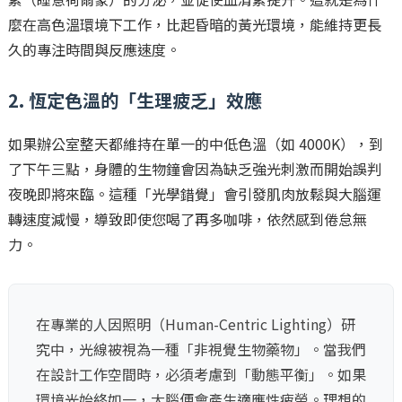
麼在高色溫環境下工作，比起昏暗的黃光環境，能維持更長
久的專注時間與反應速度。
2. 恆定色溫的「生理疲乏」效應
如果辦公室整天都維持在單一的中低色溫（如 4000K），到
了下午三點，身體的生物鐘會因為缺乏強光刺激而開始誤判
夜晚即將來臨。這種「光學錯覺」會引發肌肉放鬆與大腦運
轉速度減慢，導致即使您喝了再多咖啡，依然感到倦怠無
力。
在專業的人因照明（Human-Centric Lighting）研
究中，光線被視為一種「非視覺生物藥物」。當我們
在設計工作空間時，必須考慮到「動態平衡」。如果
環境光始終如一，大腦便會產生適應性疲勞。理想的