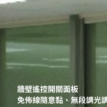
牆壁遙控開關面板
免佈線隨意黏、無段調光