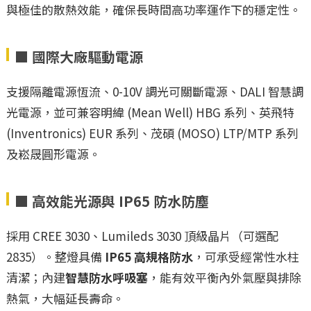
與極佳的散熱效能，確保長時間高功率運作下的穩定性。
■ 國際大廠驅動電源
支援隔離電源恆流、0-10V 調光可關斷電源、DALI 智慧調
光電源，並可兼容明緯 (Mean Well) HBG 系列、英飛特
(Inventronics) EUR 系列、茂碩 (MOSO) LTP/MTP 系列
及崧晟圓形電源。
■ 高效能光源與 IP65 防水防塵
採用 CREE 3030、Lumileds 3030 頂級晶片（可選配
2835）。整燈具備
IP65 高規格防水
，可承受經常性水柱
清潔；內建
智慧防水呼吸塞
，能有效平衡內外氣壓與排除
熱氣，大幅延長壽命。