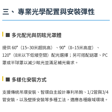
三、 專業光學配置與安裝彈性
■ 多元配光與防眩光罩體
提供 60°（15–30米超挑高）、90°（8–15米高度）、
120°（8米以下低矮空間）配光選擇；另可搭配鋁罩、PC
罩或半球罩以減少眩光並滿足補光需求。
■ 多樣化安裝方式
支援傳統吊環安裝、智環自主設計專利吊鉤、1/2管與3/4
管安裝，以及壁掛安裝等多種工法，適應各種廠域環境。