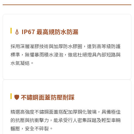
💧 IP67 最高規防水防漏
採用深層灌膠技術與加厚防水膠圈，達到高等級防護
標準，無懼暴雨積水浸泡，徹底杜絕燈具內部短路與
水氣凝結。
🛡️ 不鏽鋼面蓋防壓耐踩
精選高強度不鏽鋼面蓋搭配加厚鋼化玻璃，具備極佳
的抗壓與抗衝擊力，能承受行人密集踩踏及輕型車輛
輾壓，安全不碎裂。