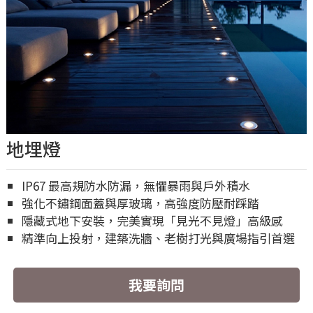
地埋燈
IP67 最高規防水防漏，無懼暴雨與戶外積水
強化不鏽鋼面蓋與厚玻璃，高強度防壓耐踩踏
隱藏式地下安裝，完美實現「見光不見燈」高級感
精準向上投射，建築洗牆、老樹打光與廣場指引首選
我要詢問