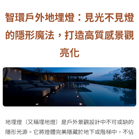
智環戶外地埋燈：見光不見燈
的隱形魔法，打造高質感景觀
亮化
地埋燈（又稱埋地燈）是戶外景觀設計中不可或缺的
隱形光源。它將燈體完美隱藏於地下或階梯中，不佔