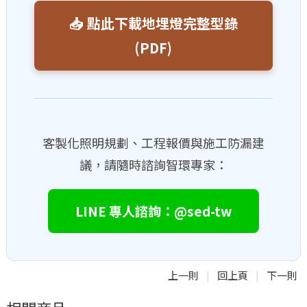
📥 點此下載地埋燈完整型錄
(PDF)
客製化照明規劃、工程報價與施工防漏建
議，請隨時諮詢智環專家：
LINE 專人諮詢：@sed-tw
上一則
回上頁
下一則
|
|