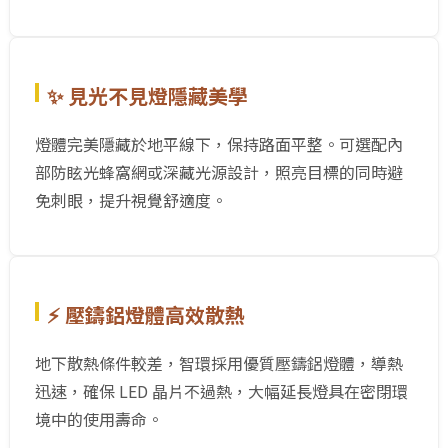
✨ 見光不見燈隱藏美學
燈體完美隱藏於地平線下，保持路面平整。可選配內
部防眩光蜂窩網或深藏光源設計，照亮目標的同時避
免刺眼，提升視覺舒適度。
⚡ 壓鑄鋁燈體高效散熱
地下散熱條件較差，智環採用優質壓鑄鋁燈體，導熱
迅速，確保 LED 晶片不過熱，大幅延長燈具在密閉環
境中的使用壽命。