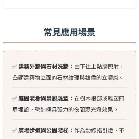
常見應用場景
✅
建築外牆與石材洗牆：
由下往上貼牆照射，
凸顯建築物立面的石材紋理與雄偉的立體感。
✅
庭園老樹與景觀雕塑：
在樹木根部或雕塑四
周埋設，營造極具張力的夜間聚光燈效果。
✅
廣場步道與公園階梯：
作為動線指引燈，不