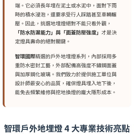
端。它必須長年埋在泥土或水泥中，面對下雨
時的積水浸泡，還要承受行人踩踏甚至車輛輾
壓。因此，挑選地埋燈絕對不能只看外觀，
「防水防漏能力」與「面蓋防壓強度」
才是決
定燈具壽命的絕對關鍵。
智環國際
精選的戶外地埋燈系列，內部採用多
重防水密封工藝，外部配備高強度不鏽鋼面蓋
與加厚鋼化玻璃。我們致力於提供施工單位與
設計師最安心的品質，確保燈具埋入地下後，
能免去頻繁維修與挖地換燈的龐大隱形成本。
智環戶外地埋燈 4 大專業技術亮點