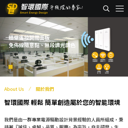
牆壁遙控開關面板
免佈線隨意黏、無段調光調色
About Us
關於我們
智環國際
輕鬆 簡單創造屬於您的智能環境
我們是由一群專業電源驅動設計背景經驗的人員所組成，秉
持著『誠信、卓越、品質、服務』為宗旨，自主研發、生