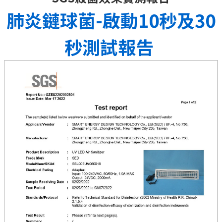
肺炎鏈球菌-啟動10秒及30
秒測試報告