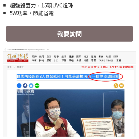
超強殺菌力，15顆UVC燈珠
5W功率，節能省電
我要詢問