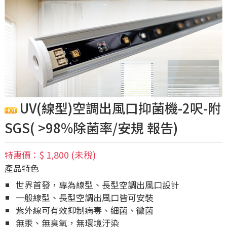
UV(線型)空調出風口抑菌機-2呎-附
SGS( >98%除菌率/安規 報告)
$ 1,800 (未稅)
特惠價：
產品特色
世界首發，專為線型、長型空調出風口設計
一般線型、長型空調出風口皆可安裝
紫外線可有效抑制病毒、細菌、黴菌
無汞、無臭氧，無環境汙染