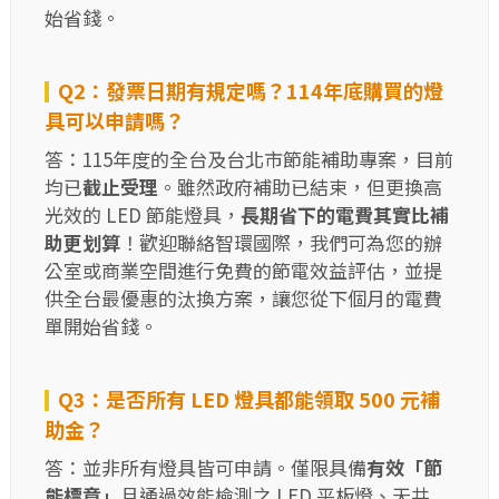
始省錢。
Q2：發票日期有規定嗎？114年底購買的燈
具可以申請嗎？
答：115年度的全台及台北市節能補助專案，目前
均已
截止受理
。雖然政府補助已結束，但更換高
光效的 LED 節能燈具，
長期省下的電費其實比補
助更划算
！歡迎聯絡智環國際，我們可為您的辦
公室或商業空間進行免費的節電效益評估，並提
供全台最優惠的汰換方案，讓您從下個月的電費
單開始省錢。
Q3：是否所有 LED 燈具都能領取 500 元補
助金？
答：並非所有燈具皆可申請。僅限具備
有效「節
能標章」
且通過效能檢測之 LED 平板燈、天井