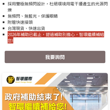
採用雙極無頻閃設計，杜絕環境用電干擾產生的光源閃
爍
無頻閃、無藍光，保護眼睛
附贈快速接頭
台灣現貨、快速出貨
2026年補助已截止，錯過補助別擔心，智環繼續補給
您!
我要詢問