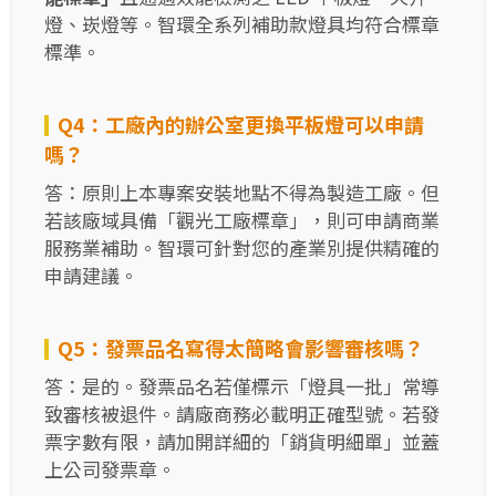
燈、崁燈等。智環全系列補助款燈具均符合標章
標準。
Q4：工廠內的辦公室更換平板燈可以申請
嗎？
答：原則上本專案安裝地點不得為製造工廠。但
若該廠域具備「觀光工廠標章」，則可申請商業
服務業補助。智環可針對您的產業別提供精確的
申請建議。
Q5：發票品名寫得太簡略會影響審核嗎？
答：是的。發票品名若僅標示「燈具一批」常導
致審核被退件。請廠商務必載明正確型號。若發
票字數有限，請加開詳細的「銷貨明細單」並蓋
上公司發票章。