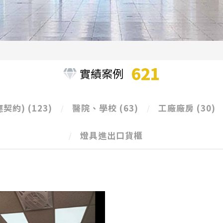
621
實績案例
應契約)
(123)
醫院、學校
(63)
工廠廠房
(30)
燈具進出口貨櫃