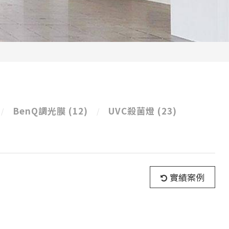
BenQ調光膜
(12)
UVC殺菌燈
(23)
實績案例