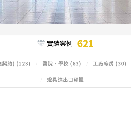
621
實績案例
應契約)
(123)
醫院、學校
(63)
工廠廠房
(30)
燈具進出口貨櫃