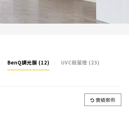
BenQ調光膜
(12)
UVC殺菌燈
(23)
實績案例