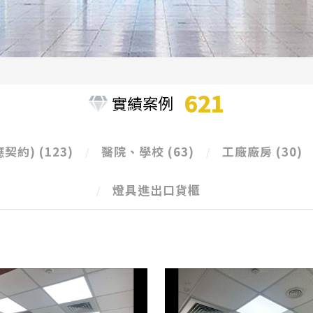
621
實績案例
應契約)
(123)
醫院、學校
(63)
工廠廠房
(30)
燈具進出口貨櫃