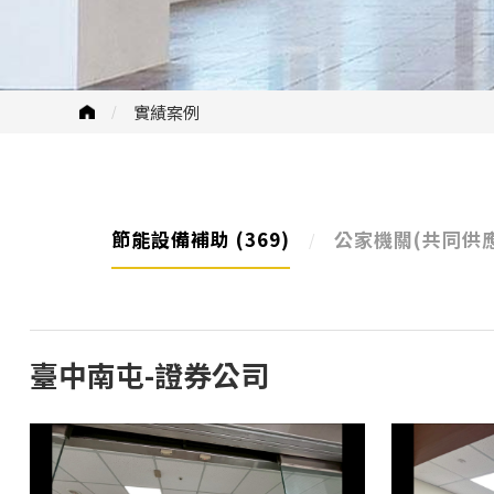
實績案例
節能設備補助
(369)
公家機關(共同供
臺中南屯-證券公司