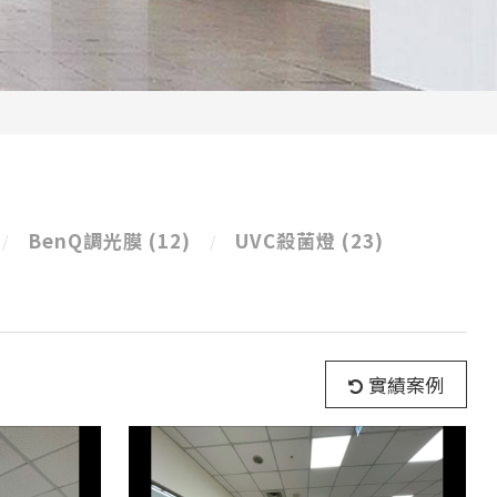
BenQ調光膜
(12)
UVC殺菌燈
(23)
實績案例