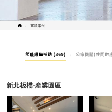
實績案例
節能設備補助
(369)
公家機關(共同供
新北板橋-產業園區