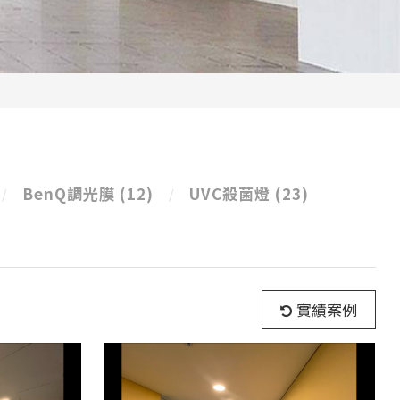
BenQ調光膜
(12)
UVC殺菌燈
(23)
實績案例