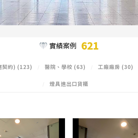
621
實績案例
應契約)
(123)
醫院、學校
(63)
工廠廠房
(30)
燈具進出口貨櫃