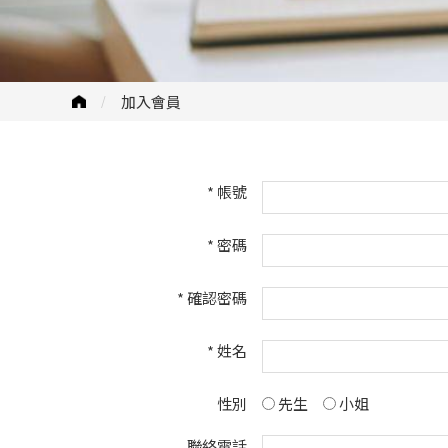
加入會員
*
帳號
*
密碼
*
確認密碼
*
姓名
性別
先生
小姐
聯絡電話