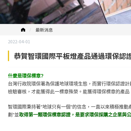
最新消息
2022-04-01
恭賀智環國際平板燈產品通過環保認證,
什麼是環保標章?
台灣行政院環保署為保護地球環境生態，而實行環保認證計
檢驗審核，才能獲得此一標章殊榮。能獲得環保標章的產品，
智環國際秉持著"地球只有一個"的信念，一直以來積極推動
劃"並
取得第一類環保標章認證，是要求環保採購之企業與