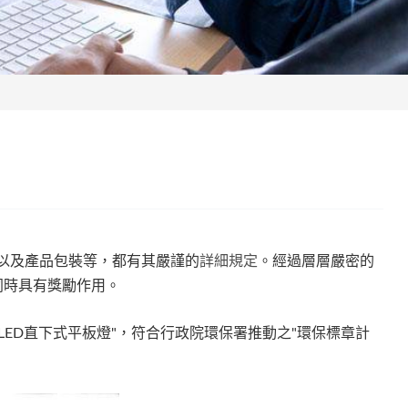
以及產品包裝等，都有其嚴謹的
詳細規定
。經過層層嚴密的
同時具有獎勵作用。
ED直下式平板燈"，符合行政院環保署推動之"環保標章計