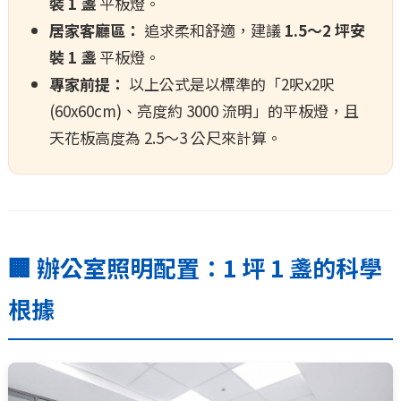
裝 1 盞
平板燈。
居家客廳區：
追求柔和舒適，建議
1.5～2 坪安
裝 1 盞
平板燈。
專家前提：
以上公式是以標準的「2呎x2呎
(60x60cm)、亮度約 3000 流明」的平板燈，且
天花板高度為 2.5～3 公尺來計算。
🏢 辦公室照明配置：1 坪 1 盞的科學
根據