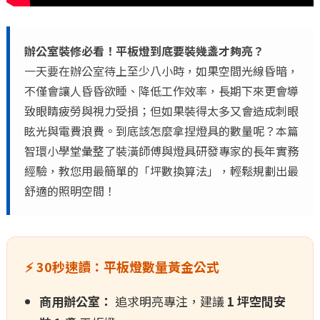
辦公室裝修必看！平板燈到底要裝幾盞才夠亮？
一天要在辦公室待上至少八小時，如果空間光線昏暗，
不僅會讓人昏昏欲睡、降低工作效率，長期下來更會導
致眼睛疲勞與視力受損；但如果裝得太多又會造成刺眼
眩光與電費浪費。到底該怎麼拿捏燈具的數量呢？本篇
智環小學堂彙整了裝潢師傅與燈具研發專家的長年實務
經驗，教您用最簡單的「坪數換算法」，輕鬆規劃出最
舒適的照明空間！
⚡ 30秒速讀：平板燈數量黃金公式
商用辦公室：
追求明亮專注，建議
1 坪空間安