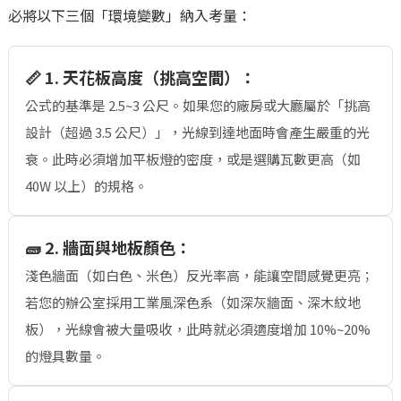
必將以下三個「環境變數」納入考量：
📏 1. 天花板高度（挑高空間）：
公式的基準是 2.5~3 公尺。如果您的廠房或大廳屬於「挑高
設計（超過 3.5 公尺）」，光線到達地面時會產生嚴重的光
衰。此時必須增加平板燈的密度，或是選購瓦數更高（如
40W 以上）的規格。
🧱 2. 牆面與地板顏色：
淺色牆面（如白色、米色）反光率高，能讓空間感覺更亮；
若您的辦公室採用工業風深色系（如深灰牆面、深木紋地
板），光線會被大量吸收，此時就必須適度增加 10%~20%
的燈具數量。