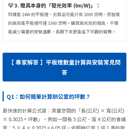
💡 3. 燈具本身的「發光效率 (lm/W)」：
同樣是 24W 的平板燈，劣質品可能只有 2000 流明，而智環
的高效能平板燈可達 3360 流明。購買高光效的燈具，不僅
能減少需要的安裝盞數，長期下來更能省下可觀的電費。
【 專家解答 】平板燈數量計算與安裝常見問
答
Q1：如何簡單計算辦公室的坪數？
最快速的計算公式是：測量空間的「長(公尺) × 寬(公尺)
× 0.3025 = 坪數」。例如一間長 5 公尺、寬 4 公尺的會議
室：5 × 4 × 0.3025 = 6.05 坪。依照辦公室 1 坪 1 盞的原