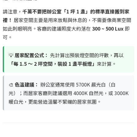
請注意，
千萬不要把辦公室「1 坪 1 盞」的標準直接搬到家
裡！
居家空間主要是用來放鬆與休息的，不需要像商業空間
如此刺眼明亮。客廳的建議照度大約落在
300 ~ 500 Lux
即
可。
💡
居家配置公式：
先計算出預裝燈空間的坪數，再以
「每 1.5 ～ 2 坪空間，裝設 1 盞平板燈」
來計算。
🎨
色溫建議：
辦公室通常使用 5700K 晨光白（白
光）；而居家客廳則建議選用 4000K 自然光，或 3000K
暖白光，更能營造溫馨不緊繃的居家氛圍。