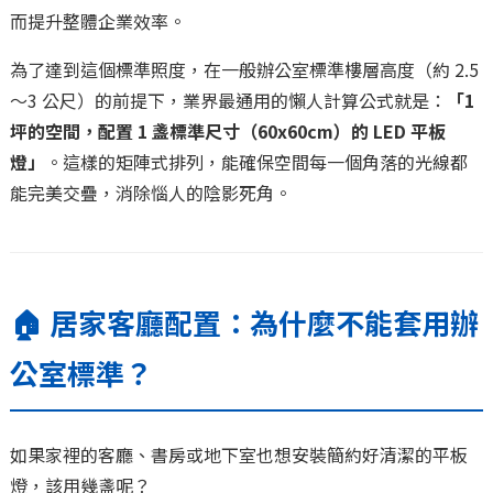
而提升整體企業效率。
為了達到這個標準照度，在一般辦公室標準樓層高度（約 2.5
～3 公尺）的前提下，業界最通用的懶人計算公式就是：
「1
坪的空間，配置 1 盞標準尺寸（60x60cm）的 LED 平板
燈」
。這樣的矩陣式排列，能確保空間每一個角落的光線都
能完美交疊，消除惱人的陰影死角。
🏠 居家客廳配置：為什麼不能套用辦
公室標準？
如果家裡的客廳、書房或地下室也想安裝簡約好清潔的平板
燈，該用幾盞呢？