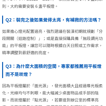
則，大約需要安裝 6 盞平板燈。
Q2：裝完之後如果覺得太亮，有補救的方法嗎？
如果擔心燈光配置過亮，強烈建議在裝潢初期就規劃「分
段開關（迴路控制）」；或是直接採購具備「無段調光功
能」的平板燈，讓您可以隨時根據白天日照或工作需求，
精準調整到最舒適的亮度。
Q3：為什麼大面積的空間，專家都推薦用平板燈
而不是崁燈？
因為平板燈屬於「面光源」，發光面積大且經過導光板柔
化，光線均勻不刺眼，能大幅減少桌面物品或手部的陰
影。而崁燈屬於「點光源」，若要達到辦公室的標準亮