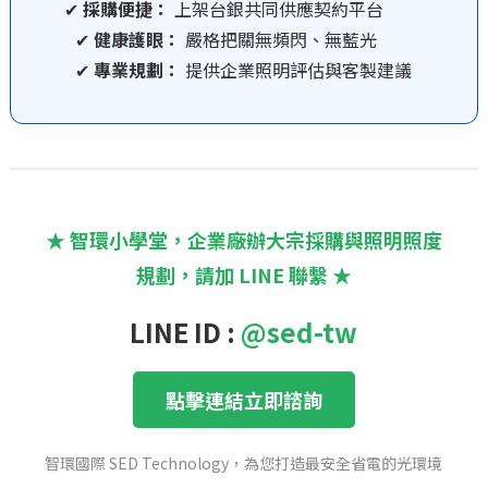
✔
採購便捷：
上架台銀共同供應契約平台
✔
健康護眼：
嚴格把關無頻閃、無藍光
✔
專業規劃：
提供企業照明評估與客製建議
★ 智環小學堂，企業廠辦大宗採購與照明照度
規劃，請加 LINE 聯繫 ★
LINE ID :
@sed-tw
點擊連結立即諮詢
智環國際 SED Technology，為您打造最安全省電的光環境