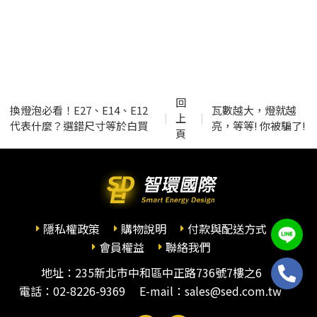
回
換燈泡必看！E27、E14、E12
瓦數越大，燈就越
上
|
|
代表什麼？選錯尺寸等於白買
亮，等等! 你被騙了!
頁
隱私權政策
購物說明
付款與配送方式
會員權益
聯絡我們
地址：235新北市中和區中正路736號7樓之6
電話：
02-8226-9369
E-mail：sales@sed.com.tw