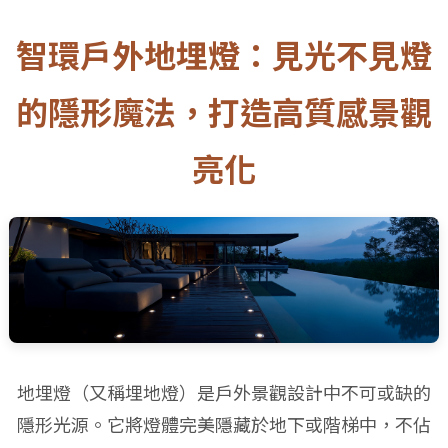
智環戶外地埋燈：見光不見燈
的隱形魔法，打造高質感景觀
亮化
地埋燈（又稱埋地燈）是戶外景觀設計中不可或缺的
隱形光源。它將燈體完美隱藏於地下或階梯中，不佔