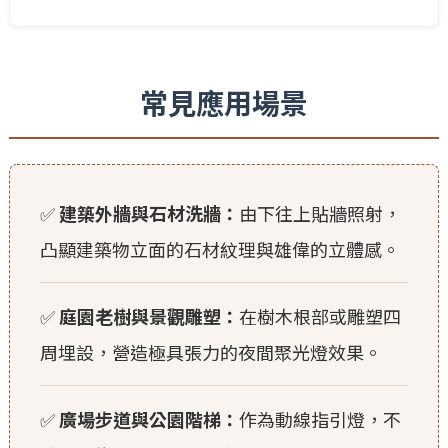
常見應用場景
✅
建築外牆與石材洗牆：
由下往上貼牆照射，
凸顯建築物立面的石材紋理與雄偉的立體感。
✅
庭園老樹與景觀雕塑：
在樹木根部或雕塑四
周埋設，營造極具張力的夜間聚光燈效果。
✅
廣場步道與公園階梯：
作為動線指引燈，不