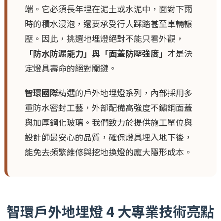
端。它必須長年埋在泥土或水泥中，面對下雨
時的積水浸泡，還要承受行人踩踏甚至車輛輾
壓。因此，挑選地埋燈絕對不能只看外觀，
「防水防漏能力」與「面蓋防壓強度」
才是決
定燈具壽命的絕對關鍵。
智環國際
精選的戶外地埋燈系列，內部採用多
重防水密封工藝，外部配備高強度不鏽鋼面蓋
與加厚鋼化玻璃。我們致力於提供施工單位與
設計師最安心的品質，確保燈具埋入地下後，
能免去頻繁維修與挖地換燈的龐大隱形成本。
智環戶外地埋燈 4 大專業技術亮點