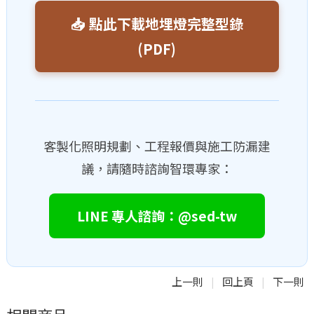
📥 點此下載地埋燈完整型錄
(PDF)
客製化照明規劃、工程報價與施工防漏建
議，請隨時諮詢智環專家：
LINE 專人諮詢：@sed-tw
上一則
回上頁
下一則
|
|