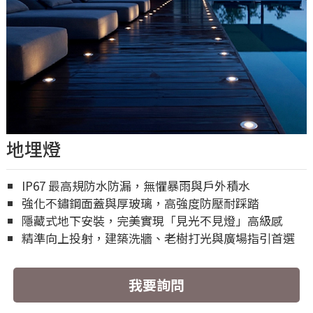
地埋燈
IP67 最高規防水防漏，無懼暴雨與戶外積水
強化不鏽鋼面蓋與厚玻璃，高強度防壓耐踩踏
隱藏式地下安裝，完美實現「見光不見燈」高級感
精準向上投射，建築洗牆、老樹打光與廣場指引首選
我要詢問