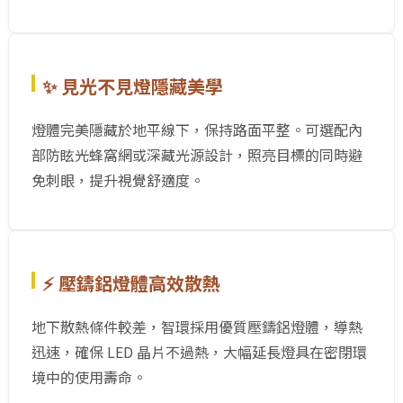
✨ 見光不見燈隱藏美學
燈體完美隱藏於地平線下，保持路面平整。可選配內
部防眩光蜂窩網或深藏光源設計，照亮目標的同時避
免刺眼，提升視覺舒適度。
⚡ 壓鑄鋁燈體高效散熱
地下散熱條件較差，智環採用優質壓鑄鋁燈體，導熱
迅速，確保 LED 晶片不過熱，大幅延長燈具在密閉環
境中的使用壽命。