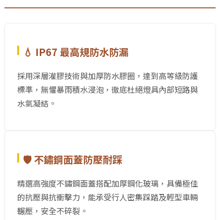
💧 IP67 最高規防水防漏
採用深層灌膠技術與加厚防水膠圈，達到高等級防護
標準，無懼暴雨積水浸泡，徹底杜絕燈具內部短路與
水氣凝結。
🛡️ 不鏽鋼面蓋防壓耐踩
精選高強度不鏽鋼面蓋搭配加厚鋼化玻璃，具備極佳
的抗壓與抗衝擊力，能承受行人密集踩踏及輕型車輛
輾壓，安全不碎裂。