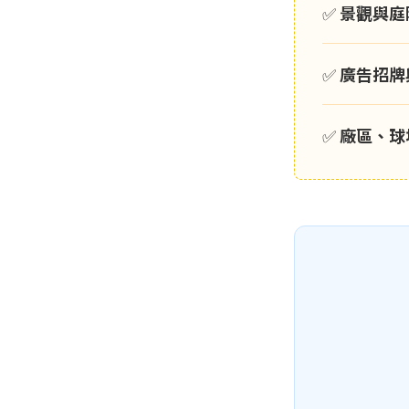
✅
景觀與庭
✅
廣告招牌
✅
廠區、球