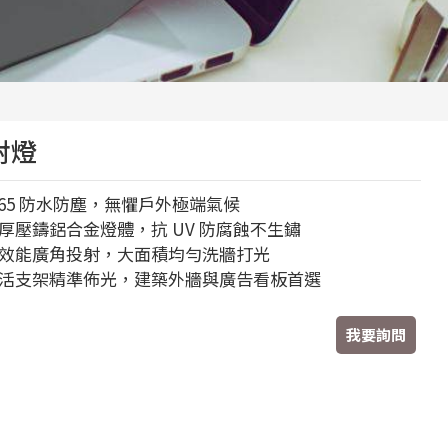
射燈
P65 防水防塵，無懼戶外極端氣候
厚壓鑄鋁合金燈體，抗 UV 防腐蝕不生鏽
效能廣角投射，大面積均勻洗牆打光
活支架精準佈光，建築外牆與廣告看板首選
我要詢問