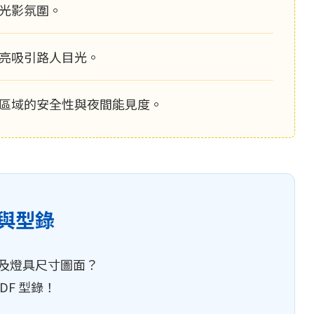
光影氛圍。
亮吸引路人目光。
區域的安全性與夜間能見度。
與型錄
及燈具尺寸圖面？
DF 型錄！