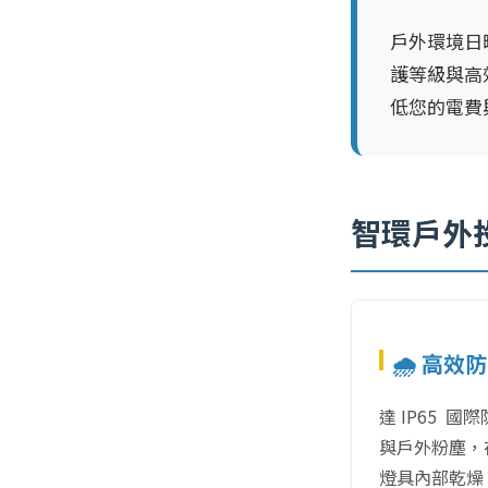
戶外環境日
護等級與高
低您的電費
智環戶外投
🌧️ 高
達 IP65 
與戶外粉塵，
燈具內部乾燥