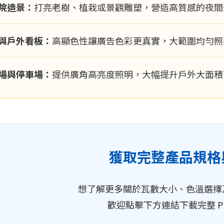
院造景：
打亮老樹、植栽或景觀雕塑，營造高質感的夜間
與戶外看板：
高顯色性讓廣告色彩更真實，大範圍均勻照
場與停車場：
提供廣角高亮度照明，大幅提升戶外大面積
獲取完整產品規格
想了解更多關於瓦數大小、色溫選擇
歡迎點擊下方連結下載完整 P