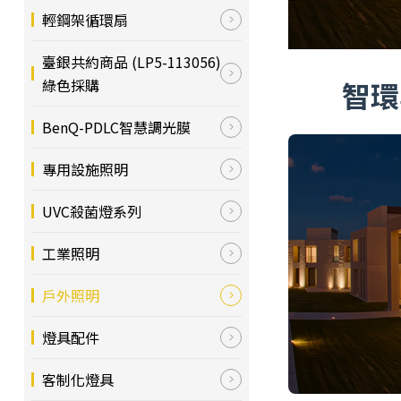
輕鋼架循環扇
臺銀共約商品 (LP5-113056)
智環
綠色採購
BenQ-PDLC智慧調光膜
專用設施照明
UVC殺菌燈系列
工業照明
戶外照明
燈具配件
客制化燈具