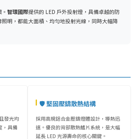
壞。
智環國際
提供的 LED 戶外投射燈，具備卓越的防
牌照明，都能大面積、均勻地投射光線，同時大幅降
🛡️ 堅固壓鑄散熱結構
佳且發光均
採用高規鋁合金壓鑄燈體設計，導熱迅
度，具備
速。優良的背部散熱鰭片系統，是大幅
延長 LED 光源壽命的核心關鍵。