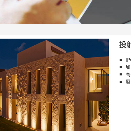
投
I
加
高
靈