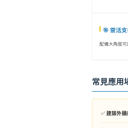
🎯 靈活
配備大角度可
常見應用
✅
建築外牆