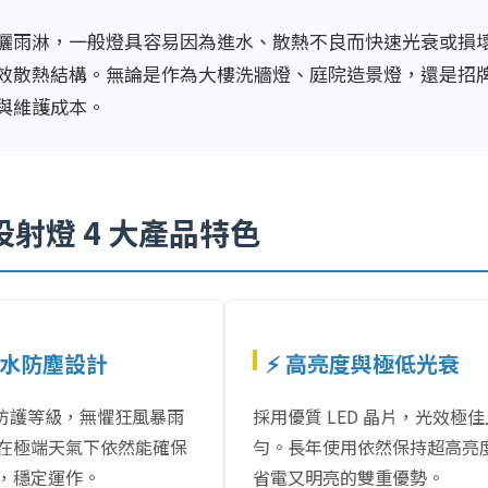
曬雨淋，一般燈具容易因為進水、散熱不良而快速光衰或損
效散熱結構。無論是作為大樓洗牆燈、庭院造景燈，還是招
與維護成本。
射燈 4 大產品特色
效防水防塵設計
⚡ 高亮度與極低光衰
國際防護等級，無懼狂風暴雨
採用優質 LED 晶片，光效極
在極端天氣下依然能確保
勻。長年使用依然保持超高亮
，穩定運作。
省電又明亮的雙重優勢。