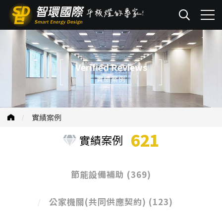
Verified Reviews
實績案例
實績案例
621
實績案例
節能設備補助
(369)
公家機關(共同供應契約)
(123)