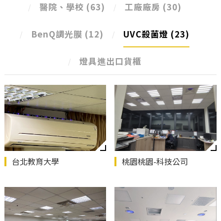
醫院、學校
(63)
工廠廠房
(30)
BenQ調光膜
(12)
UVC殺菌燈
(23)
燈具進出口貨櫃
台北教育大學
桃園桃園-科技公司