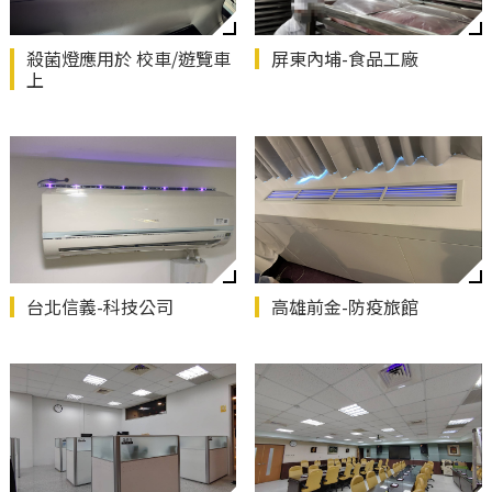
殺菌燈應用於 校車/遊覽車
屏東內埔-食品工廠
上
台北信義-科技公司
高雄前金-防疫旅館