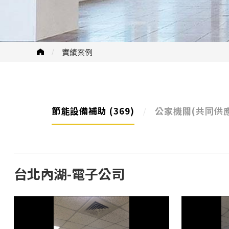
實績案例
節能設備補助
(369)
公家機關(共同供
台北內湖-電子公司