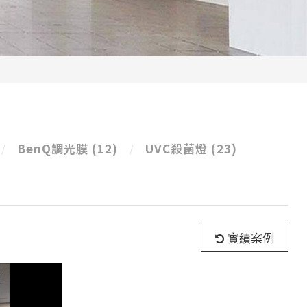
BenQ調光膜
(12)
UVC殺菌燈
(23)
實績案例