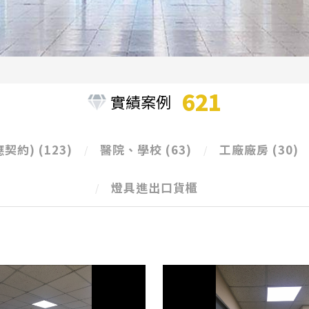
621
實績案例
應契約)
(123)
醫院、學校
(63)
工廠廠房
(30)
燈具進出口貨櫃