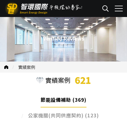
Verified Reviews
實績案例
實績案例
621
實績案例
節能設備補助
(369)
公家機關(共同供應契約)
(123)