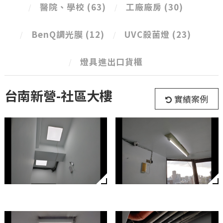
醫院、學校
(63)
工廠廠房
(30)
BenQ調光膜
(12)
UVC殺菌燈
(23)
燈具進出口貨櫃
台南新營-社區大樓
實績案例