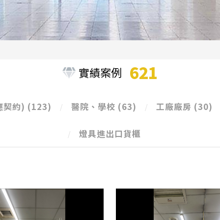
621
實績案例
應契約)
(123)
醫院、學校
(63)
工廠廠房
(30)
燈具進出口貨櫃