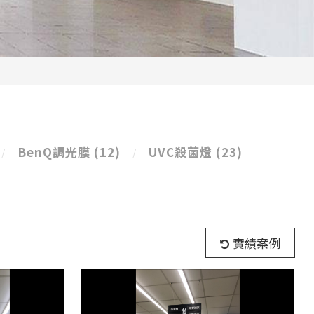
BenQ調光膜
(12)
UVC殺菌燈
(23)
實績案例