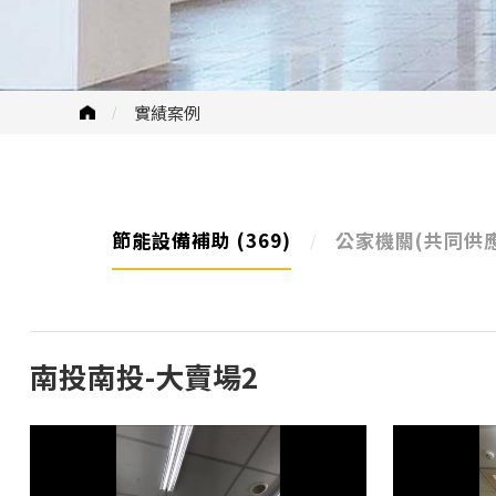
實績案例
節能設備補助
(369)
公家機關(共同供
南投南投-大賣場2