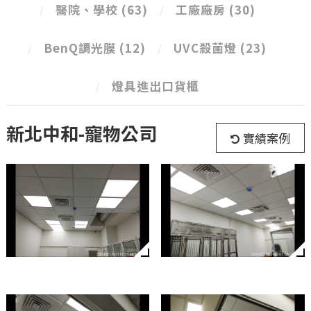
醫院、學校
(63)
工廠廠房
(30)
BenQ調光膜
(12)
UVC殺菌燈
(23)
燈具進出口貨櫃
新北中和-寵物公司
實績案例