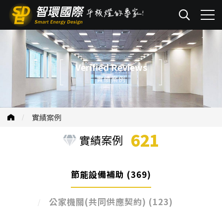
Verified Reviews
實績案例
實績案例
621
實績案例
節能設備補助
(369)
公家機關(共同供應契約)
(123)