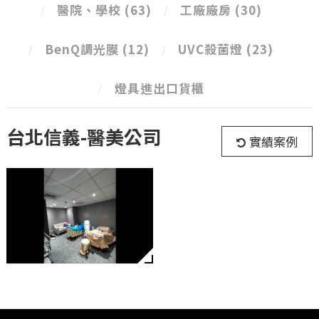
醫院、學校
(63)
工廠廠房
(30)
BenQ調光膜
(12)
UVC殺菌燈
(23)
燈具進出口貨櫃
台北信義-醫美公司
實績案例