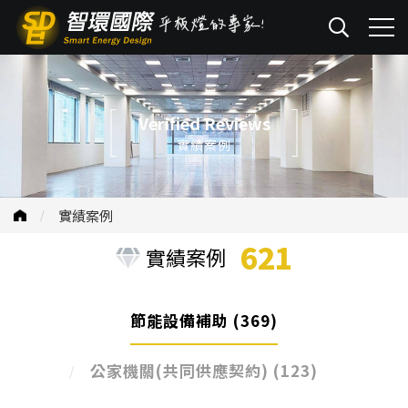
Verified Reviews
實績案例
實績案例
621
實績案例
節能設備補助
(369)
公家機關(共同供應契約)
(123)