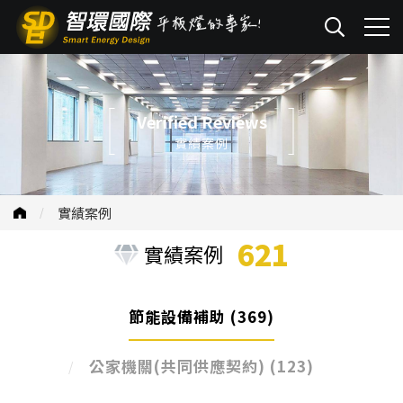
Verified Reviews
實績案例
實績案例
621
實績案例
節能設備補助
(369)
公家機關(共同供應契約)
(123)