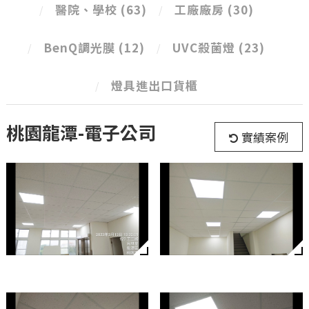
醫院、學校
(63)
工廠廠房
(30)
BenQ調光膜
(12)
UVC殺菌燈
(23)
燈具進出口貨櫃
桃園龍潭-電子公司
實績案例