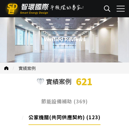
Verified Reviews
實績案例
實績案例
621
實績案例
節能設備補助
(369)
公家機關(共同供應契約)
(123)