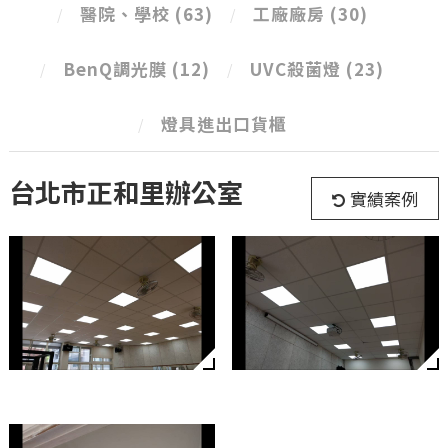
醫院、學校
(63)
工廠廠房
(30)
BenQ調光膜
(12)
UVC殺菌燈
(23)
燈具進出口貨櫃
台北市正和里辦公室
實績案例