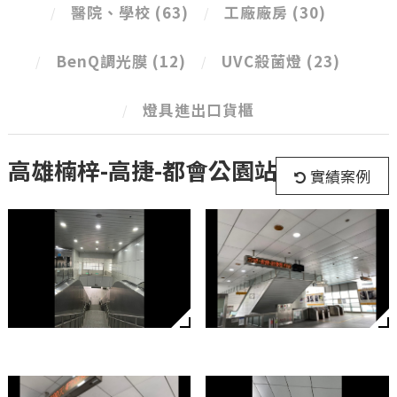
醫院、學校
(63)
工廠廠房
(30)
BenQ調光膜
(12)
UVC殺菌燈
(23)
燈具進出口貨櫃
高雄楠梓-高捷-都會公園站
實績案例