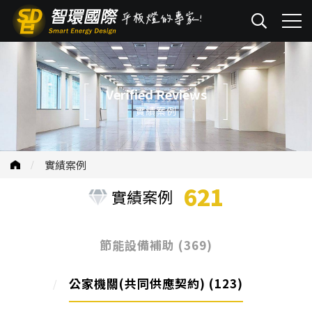
Verified Reviews
實績案例
實績案例
621
實績案例
節能設備補助
(369)
公家機關(共同供應契約)
(123)