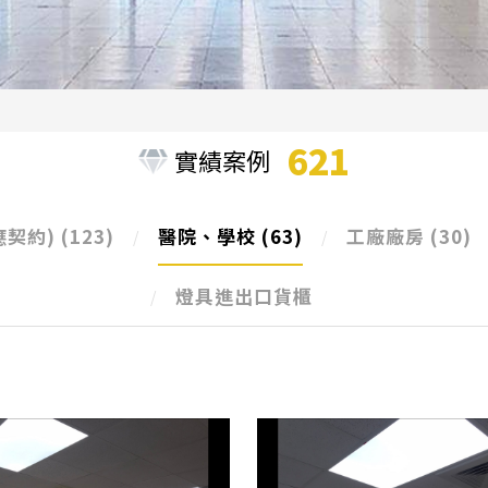
621
實績案例
應契約)
(123)
醫院、學校
(63)
工廠廠房
(30)
燈具進出口貨櫃