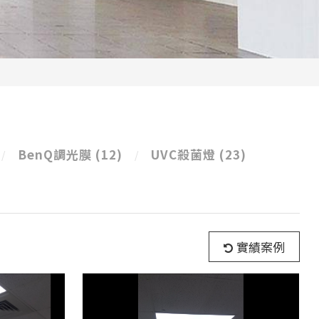
BenQ調光膜
(12)
UVC殺菌燈
(23)
實績案例