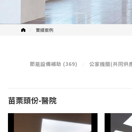
實績案例
節能設備補助
(369)
公家機關(共同供
苗栗頭份-醫院