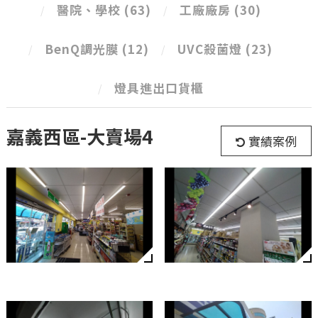
醫院、學校
(63)
工廠廠房
(30)
BenQ調光膜
(12)
UVC殺菌燈
(23)
燈具進出口貨櫃
嘉義西區-大賣場4
實績案例