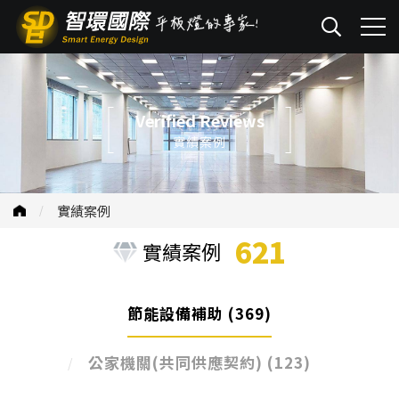
Verified Reviews
實績案例
實績案例
621
實績案例
節能設備補助
(369)
公家機關(共同供應契約)
(123)