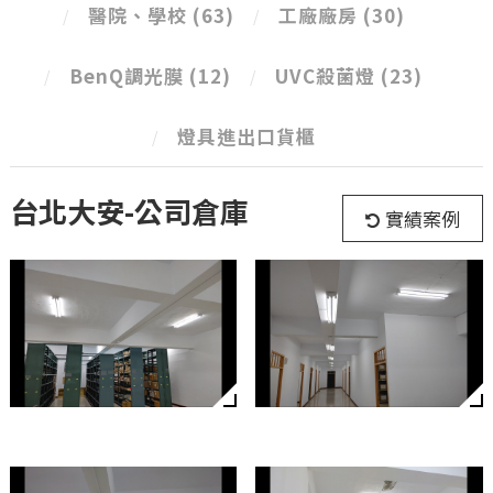
醫院、學校
(63)
工廠廠房
(30)
BenQ調光膜
(12)
UVC殺菌燈
(23)
燈具進出口貨櫃
台北大安-公司倉庫
實績案例