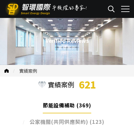
Verified Reviews
實績案例
實績案例
621
實績案例
節能設備補助
(369)
公家機關(共同供應契約)
(123)