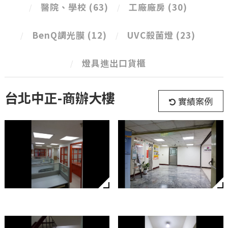
醫院、學校
(63)
工廠廠房
(30)
BenQ調光膜
(12)
UVC殺菌燈
(23)
燈具進出口貨櫃
台北中正-商辦大樓
實績案例