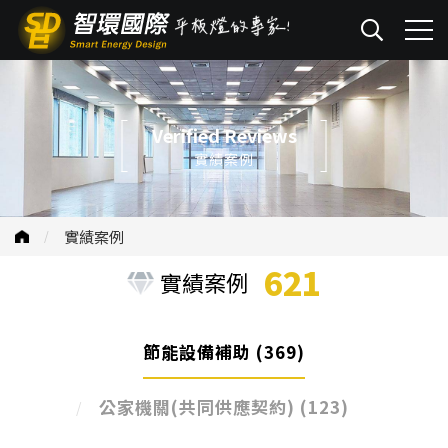
Verified Reviews
實績案例
實績案例
621
實績案例
節能設備補助
(369)
公家機關(共同供應契約)
(123)