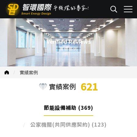
Verified Reviews
實績案例
實績案例
621
實績案例
節能設備補助
(369)
公家機關(共同供應契約)
(123)