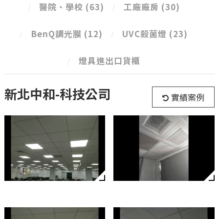
醫院、學校
(63)
工廠廠房
(30)
BenQ調光膜
(12)
UVC殺菌燈
(23)
燈具進出口貨櫃
新北中和-科技公司
實績案例