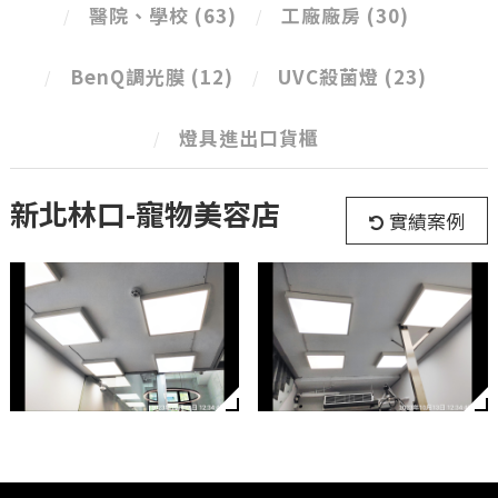
醫院、學校
(63)
工廠廠房
(30)
BenQ調光膜
(12)
UVC殺菌燈
(23)
燈具進出口貨櫃
新北林口-寵物美容店
實績案例