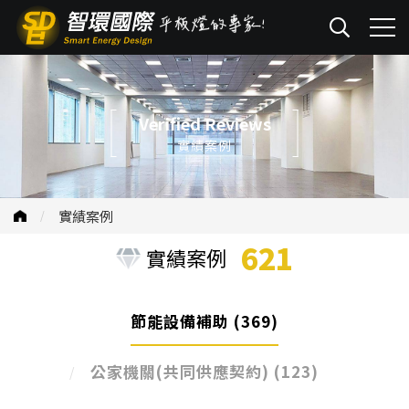
Verified Reviews
實績案例
實績案例
621
實績案例
節能設備補助
(369)
公家機關(共同供應契約)
(123)