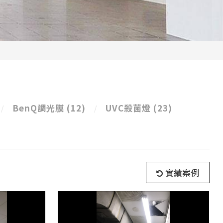
BenQ調光膜
(12)
UVC殺菌燈
(23)
實績案例