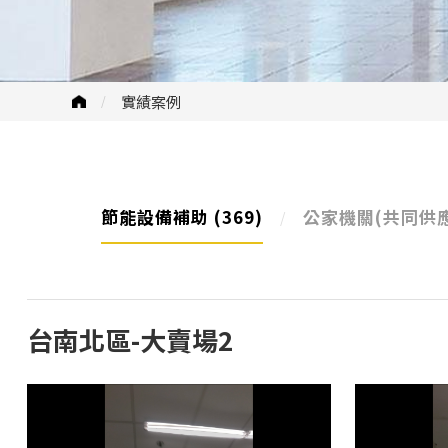
實績案例
節能設備補助
(369)
公家機關(共同供
台南北區-大賣場2