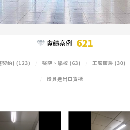
621
實績案例
應契約)
(123)
醫院、學校
(63)
工廠廠房
(30)
燈具進出口貨櫃