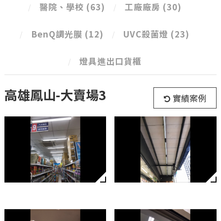
醫院、學校
(63)
工廠廠房
(30)
BenQ調光膜
(12)
UVC殺菌燈
(23)
燈具進出口貨櫃
高雄鳳山-大賣場3
實績案例