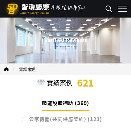
Verified Reviews
實績案例
實績案例
621
實績案例
節能設備補助
(369)
公家機關(共同供應契約)
(123)