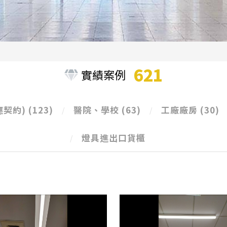
621
實績案例
應契約)
(123)
醫院、學校
(63)
工廠廠房
(30)
燈具進出口貨櫃