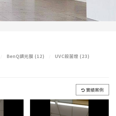
BenQ調光膜
(12)
UVC殺菌燈
(23)
實績案例