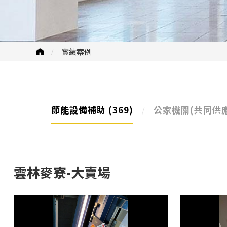
實績案例
節能設備補助
(369)
公家機關(共同供
雲林麥寮-大賣場